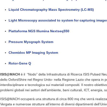
Liquid Chromatography Mass Spectrometry (LC-MS)
Light Microscopy associated to system for capturing image
Piattaforma NGS Illumina Nextseq550
Pressure Myograph System
Chemidoc MP Imaging System
Rotor-Gene Q
ISIS@MACH
è il “Nodo” della Infrastruttura di Ricerca ISIS Pulsed N
dello OxfordShire nel Regno Unito- nella Regione Lazio che opera in p
interdisciplinare e tecnologica sui materiali compositi. Il nostro obiettiv
problemi globali nei settori dell’ambiente, beni culturali, ICT, energia, s
ISIS@MACH occuperà una struttura di circa 800 mq che verrà realizz
Vergata e numerose strutture all’interno di diversi dipartimenti dell’Uni