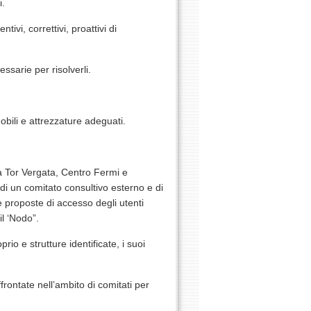
i.
vi, correttivi, proattivi di
ssarie per risolverli.
mobili e attrezzature adeguati.
a Tor Vergata, Centro Fermi e
di un comitato consultivo esterno e di
e proposte di accesso degli utenti
il ‘Nodo”.
io e strutture identificate, i suoi
frontate nell’ambito di comitati per