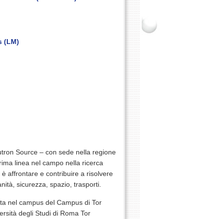
s (LM)
eutron Source – con sede nella regione
rima linea nel campo nella ricerca
o è affrontare e contribuire a risolvere
anità, sicurezza, spazio, trasporti.
ata nel campus del Campus di Tor
versità degli Studi di Roma Tor